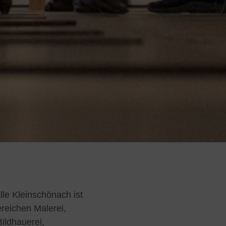
lle Kleinschönach ist
ereichen Malerei,
ildhauerei,