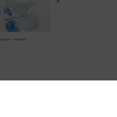
Andi Haslacher – Musik
– Design, Grafik & Fotografie