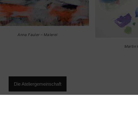
Michael Haberbosch 
Martin Gutjahr – Malerei
Die Ateliergemeinschaft